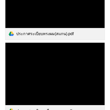
ประกาศระเบียบทรงผม(สแกน).pdf