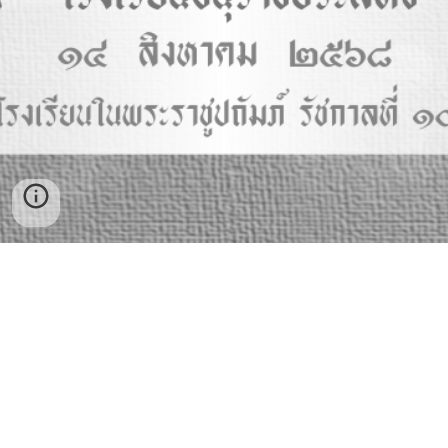
โ
รงเรียนอนุราชประสิทธิ์ เลขที่ 19
ซอย
เลี่ยงเมืองนนทบุรี 12 ตำบลบางกระ
สอ อำเภอเมืองนนทบุรี จังหวัดนนทบุรี 11000
โทรศัพท์ 02
034
5556
| โทรสาร
02
034
5556
| เว็บไซต์
www.anuraj.ac.th
Copyright © 2019 โรงเรียนอนุราชประสิทธิ์.