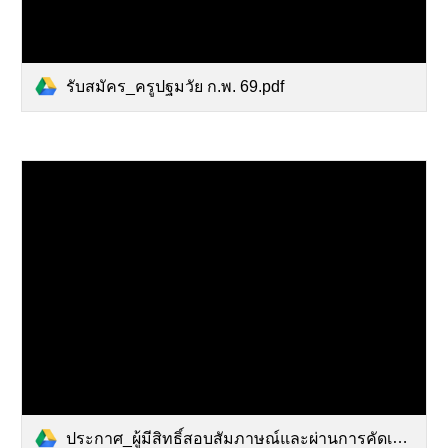
รับสมัคร_ครูปฐมวัย ก.พ. 69.pdf
ประกาศ_ผู้มีสิทธิ์สอบสัมภาษณ์และผ่านการคัดเลือก ครูปฐมวัย.pdf