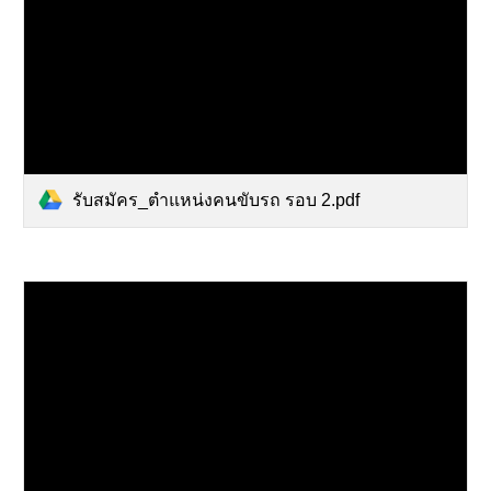
รับสมัคร_ตำแหน่งคนขับรถ รอบ 2.pdf