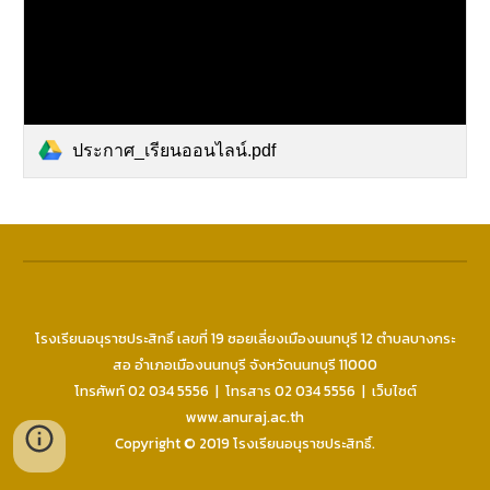
ประกาศ_เรียนออนไลน์.pdf
โ
รงเรียนอนุราชประสิทธิ์ เลขที่ 19
ซอย
เลี่ยงเมืองนนทบุรี 12 ตำบลบางกระ
สอ อำเภอเมืองนนทบุรี จังหวัดนนทบุรี 11000
โทรศัพท์ 02
034
5556
| โทรสาร
02
034
5556
| เว็บไซต์
www.anuraj.ac.th
Copyright © 2019 โรงเรียนอนุราชประสิทธิ์.