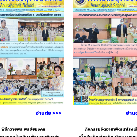
อ่านต่อ >>>
อ่าน
พิธีถวายพระพรชัยมงคล
กิจกรรมจิตอาสาพัฒนาโรงเร
พระนางเจ้าสุทิดา พัชรสุธาพิมลลัก
เนื่องในวันคล้ายวันเฉลิมพระชน