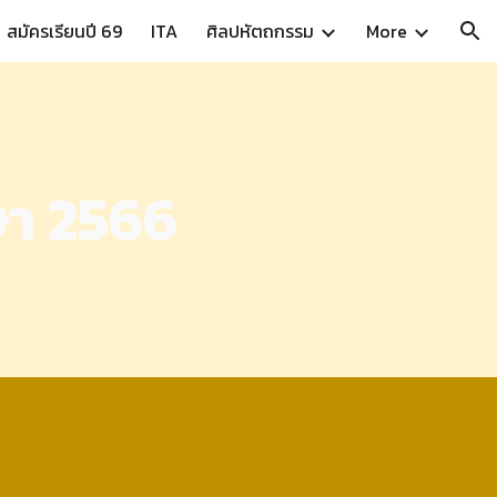
สมัครเรียนปี 69
ITA
ศิลปหัตถกรรม
More
ion
ษา
256
6